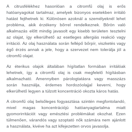
A citrusfélékhez hasonlóan a citromfű olaj is erős
hatóanyagokat tartalmaz, amelyek bizonyos esetekben irritáló
hatást fejthetnek ki. Különösen azoknál a személyeknél lehet
probléma, akik érzékeny bőrrel rendelkeznek. Bőrön való
alkalmazás előtt mindig javasolt egy kisebb területen tesztelni
az olajat, így elkerülhető az esetleges allergiás reakció vagy
irritáció. Az olaj használata során fellépő bőrpír, viszketés vagy
égő érzés annak a jele, hogy a szervezet nem tolerálja jól a
citromfű olajat.
Az éterikus olajok általában hígítatlan formában irritálóak
lehetnek, így a citromfű olaj is csak megfelelő hígításban
alkalmazható. Amennyiben párologtatásra vagy masszázs
során használja, érdemes hordozóolajjal keverni, hogy
elkerülhető legyen a túlzott koncentráció okozta káros hatás.
A citromfű olaj belsőleges fogyasztása szintén megfontolandó,
mivel magas koncentrációjú hatóanyagtartalma miatt
gyomorirritációt vagy emésztési problémákat okozhat. Ezen
túlmenően, várandós vagy szoptató nők számára nem ajánlott
a használata, kivéve ha azt kifejezetten orvos javasolja.