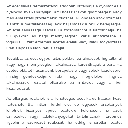
Az ecet savas természetéből adódóan irritálhatja a gyomor és a
nyelőcső nyálkahártyáját, ami hosszú távon gyomorégést vagy
más emésztési problémákat okozhat. Különösen azok számára
ajánlott a mértékletesség, akik hajlamosak a reflux betegségre.
Az ecet savassága ráadásul a fogzománcot is károsíthatja, ha
túl gyakran és nagy mennyiségben kerül érintkezésbe a
fogakkal. Ezért érdemes ecetes ételek vagy italok fogyasztása
után alaposan kiöblíteni a szájat.
Továbbá, az ecet egyes fajtái, például az almaecet, hígítatlanul
vagy nagy mennyiségben alkalmazva károsíthatják a bőrt. Ha
ecetes oldatot használunk bőrápolásra vagy sebek kezelésére,
mindig gondoskodjunk róla, hogy megfelelően hígítva
alkalmazzuk, ezáltal elkerülve az irritációt vagy a bőr
kiszáradását.
Az allergiás reakciók is a lehetséges ecet káros hatásai közé
tartoznak. Bár ritkán fordul elő, de egyesek érzékenyek
lehetnek bizonyos típusú ecetekre, különösen, ha azok
színezéket vagy adalékanyagokat tartalmaznak. Érdemes
figyelni a szervezet reakcióit, ha eddig ismeretlen ecetet