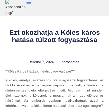
Ezt okozhatja a Köles káros
hatása túlzott fogyasztása
február 7, 2024
Karoshatas
**Köles Káros Hatása: Tévhit vagy Valóság?**
A köles, amelyet évszázadok óta világszerte fogyasztanak, az
utóbbi években ismét egyre népszerűbbé vált, különösen a
gluténmentes diéta elterjedése miatt. Azonban mint minden
élelmiszernek, a kölesnek is megvannak a maga előnyei és
hátrányai. Az emberek gyakran találkozhatnak azzal a
kérdéssel: vajon a köles káros hatással lehet-e az egészségre?