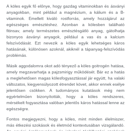
A köles egyik fő előnye, hogy gazdag vitaminokban és ásványi
anyagokban, mint például a magnézium, a kálium és a B-
vitaminok. Emellett kiváló rostforrás, amely hozzájárul az
egészséges emésztéshez. Azonban a kölesben található
fitinsav, amely természetes emésztésgátló anyag, gátolhatja
bizonyos ásványi anyagok, például a vas és a kalcium
felszívódását. Ezt nevezik a köles egyik lehetséges káros
hatásának, különösen azoknál, akiknél a tápanyag-felszívódás
problémás.
Másik aggodalomra okot adó tényező a köles goitrogén hatása,
amely megzavarhatja a pajzsmirigy működését. Bár ez a hatás
a meglehetősen magas kölesfogyasztással jár együtt, ha valaki
változatos, kiegyensúlyozott étrendet követ, akkor ennek esélye
jelentősen csökken. A tudományos kutatások még nem
egyértelműen bizonyították, hogy a köles rendszeres,
mérsékelt fogyasztása valóban jelentős káros hatással lenne az
egészségre.
Fontos megjegyezni, hogy a köles, mint minden élelmiszer,
más étkezési szokások és életmód kontextusában vizsgálandó.