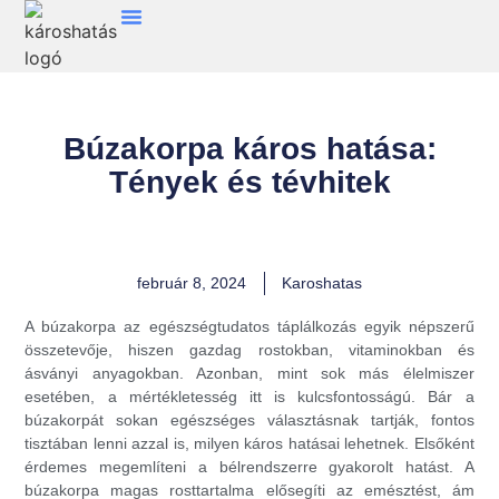
Búzakorpa káros hatása:
Tények és tévhitek
február 8, 2024
Karoshatas
A búzakorpa az egészségtudatos táplálkozás egyik népszerű
összetevője, hiszen gazdag rostokban, vitaminokban és
ásványi anyagokban. Azonban, mint sok más élelmiszer
esetében, a mértékletesség itt is kulcsfontosságú. Bár a
búzakorpát sokan egészséges választásnak tartják, fontos
tisztában lenni azzal is, milyen káros hatásai lehetnek. Elsőként
érdemes megemlíteni a bélrendszerre gyakorolt hatást. A
búzakorpa magas rosttartalma elősegíti az emésztést, ám