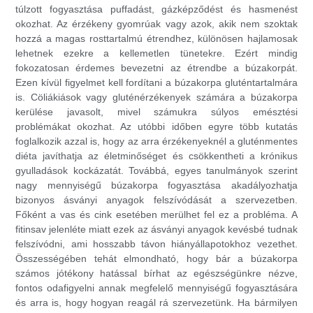
túlzott fogyasztása puffadást, gázképződést és hasmenést
okozhat. Az érzékeny gyomrúak vagy azok, akik nem szoktak
hozzá a magas rosttartalmú étrendhez, különösen hajlamosak
lehetnek ezekre a kellemetlen tünetekre. Ezért mindig
fokozatosan érdemes bevezetni az étrendbe a búzakorpát.
Ezen kívül figyelmet kell fordítani a búzakorpa gluténtartalmára
is. Cöliákiások vagy gluténérzékenyek számára a búzakorpa
kerülése javasolt, mivel számukra súlyos emésztési
problémákat okozhat. Az utóbbi időben egyre több kutatás
foglalkozik azzal is, hogy az arra érzékenyeknél a gluténmentes
diéta javíthatja az életminőséget és csökkentheti a krónikus
gyulladások kockázatát. Továbbá, egyes tanulmányok szerint
nagy mennyiségű búzakorpa fogyasztása akadályozhatja
bizonyos ásványi anyagok felszívódását a szervezetben.
Főként a vas és cink esetében merülhet fel ez a probléma. A
fitinsav jelenléte miatt ezek az ásványi anyagok kevésbé tudnak
felszívódni, ami hosszabb távon hiányállapotokhoz vezethet.
Összességében tehát elmondható, hogy bár a búzakorpa
számos jótékony hatással bírhat az egészségünkre nézve,
fontos odafigyelni annak megfelelő mennyiségű fogyasztására
és arra is, hogy hogyan reagál rá szervezetünk. Ha bármilyen