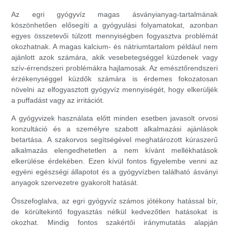
Az egri gyógyvíz magas ásványianyag-tartalmának
köszönhetően elősegíti a gyógyulási folyamatokat, azonban
egyes összetevői túlzott mennyiségben fogyasztva problémát
okozhatnak. A magas kalcium- és nátriumtartalom például nem
ajánlott azok számára, akik vesebetegséggel küzdenek vagy
szív-érrendszeri problémákra hajlamosak. Az emésztőrendszeri
érzékenységgel küzdők számára is érdemes fokozatosan
növelni az elfogyasztott gyógyvíz mennyiségét, hogy elkerüljék
a puffadást vagy az irritációt.
A gyógyvizek használata előtt minden esetben javasolt orvosi
konzultáció és a személyre szabott alkalmazási ajánlások
betartása. A szakorvos segítségével meghatározott kúraszerű
alkalmazás elengedhetetlen a nem kívánt mellékhatások
elkerülése érdekében. Ezen kívül fontos figyelembe venni az
egyéni egészségi állapotot és a gyógyvízben található ásványi
anyagok szervezetre gyakorolt hatását.
Összefoglalva, az egri gyógyvíz számos jótékony hatással bír,
de körültekintő fogyasztás nélkül kedvezőtlen hatásokat is
okozhat. Mindig fontos szakértői iránymutatás alapján