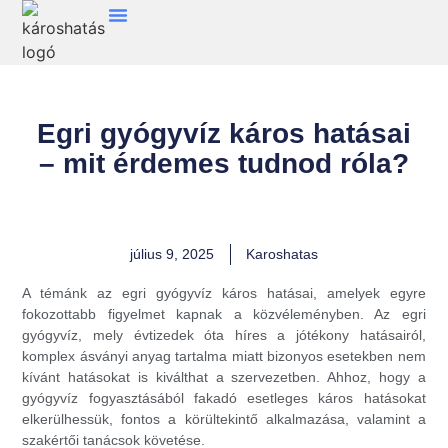
Egri gyógyvíz káros hatásai
– mit érdemes tudnod róla?
július 9, 2025
Karoshatas
A témánk az egri gyógyvíz káros hatásai, amelyek egyre
fokozottabb figyelmet kapnak a közvéleményben. Az egri
gyógyvíz, mely évtizedek óta híres a jótékony hatásairól,
komplex ásványi anyag tartalma miatt bizonyos esetekben nem
kívánt hatásokat is kiválthat a szervezetben. Ahhoz, hogy a
gyógyvíz fogyasztásából fakadó esetleges káros hatásokat
elkerülhessük, fontos a körültekintő alkalmazása, valamint a
szakértői tanácsok követése.