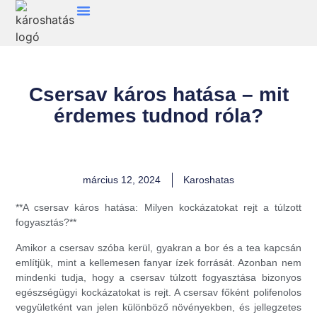
Csersav káros hatása – mit
érdemes tudnod róla?
március 12, 2024
Karoshatas
**A csersav káros hatása: Milyen kockázatokat rejt a túlzott
fogyasztás?**
Amikor a csersav szóba kerül, gyakran a bor és a tea kapcsán
említjük, mint a kellemesen fanyar ízek forrását. Azonban nem
mindenki tudja, hogy a csersav túlzott fogyasztása bizonyos
egészségügyi kockázatokat is rejt. A csersav főként polifenolos
vegyületként van jelen különböző növényekben, és jellegzetes