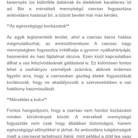
kesernyés íze különféle italoknak és ételeknek karakteres ízt
ad. Bár a mérsékelt mennyiségű csersav fogyasztása
antioxidáns hatással bír, a túlzott bevitel már más kérdés.
**Az egészségügyi kockázatok**
Az egyik legismertebb terület, ahol a csersav káros hatása
megmutatkozhat, az emésztőrendszer. A csersav nagy
mennyiségben fogyasztva irritálhatja a gyomor nyálkahártyáját,
hasmenést és hasi fájdalmat okozva. Ezen kívül kapcsolatban
állhat a vas felszívódásának gátlásával is. Ez különösen fontos
lehet a vashiányos személyek számára, akiknek érdemes
figyelni arra, hogy a csersavban gazdag ételek fogyasztását
korlátozzák, hogy ne akadályozzák a szervezetükben a vas
hatékony hasznosulását.
**Mérséklet a kulcs**
Fontos hangsúlyozni, hogy a csersav nem hordoz kockázatot
minden körülmények között. A mérsékelt mennyiségű
fogyasztás nem csak hogy általában biztonságos, hanem
egészségügyi előnyökkel is járhat. Az antioxidáns tulajdonságok
miatt a csersavat tartalmazó italok, mint például a zöld tea vagy