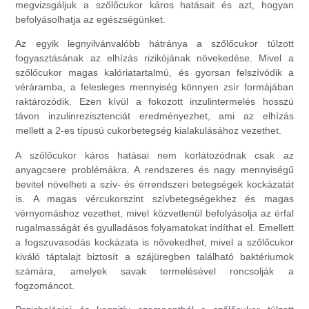
megvizsgáljuk a szőlőcukor káros hatásait és azt, hogyan
befolyásolhatja az egészségünket.
Az egyik legnyilvánvalóbb hátránya a szőlőcukor túlzott
fogyasztásának az elhízás rizikójának növekedése. Mivel a
szőlőcukor magas kalóriatartalmú, és gyorsan felszívódik a
véráramba, a felesleges mennyiség könnyen zsír formájában
raktározódik. Ezen kívül a fokozott inzulintermelés hosszú
távon inzulinrezisztenciát eredményezhet, ami az elhízás
mellett a 2-es típusú cukorbetegség kialakulásához vezethet.
A szőlőcukor káros hatásai nem korlátozódnak csak az
anyagcsere problémákra. A rendszeres és nagy mennyiségű
bevitel növelheti a szív- és érrendszeri betegségek kockázatát
is. A magas vércukorszint szívbetegségekhez és magas
vérnyomáshoz vezethet, mivel közvetlenül befolyásolja az érfal
rugalmasságát és gyulladásos folyamatokat indíthat el. Emellett
a fogszuvasodás kockázata is növekedhet, mivel a szőlőcukor
kiváló táptalajt biztosít a szájüregben található baktériumok
számára, amelyek savak termelésével roncsolják a
fogzománcot.