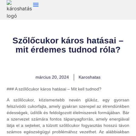
Szőlőcukor káros hatásai –
mit érdemes tudnod róla?
március 20, 2024
Karoshatas
### A szőlőcukor káros hatásai – Mit kell tudnod?
A szőlőcukor, közismertebb nevén glükóz, egy gyorsan
felszívódó cukorfajta, amely gyakran szerepel az étrendünkben
édességek, üdítők és feldolgozott élelmiszerek formájában. Bár
a szervezet számára fontos tápanyagforrás, amely energiával
látja el a sejteket, a túlzott szőlőcukor fogyasztás hosszú távon
számos egészségügyi problémához vezethet. Az alábbiakban