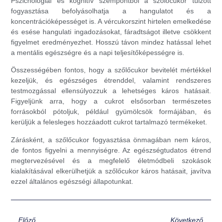
Pszichológiai és kognitív szempontból a szőlőcukor túlzott
fogyasztása befolyásolhatja a hangulatot és a
koncentrációképességet is. A vércukorszint hirtelen emelkedése
és esése hangulati ingadozásokat, fáradtságot illetve csökkent
figyelmet eredményezhet. Hosszú távon mindez hatással lehet
a mentális egészségre és a napi teljesítőképességre is.
Összességében fontos, hogy a szőlőcukor bevitelét mértékkel
kezeljük, és egészséges étrenddel, valamint rendszeres
testmozgással ellensúlyozzuk a lehetséges káros hatásait.
Figyeljünk arra, hogy a cukrot elsősorban természetes
forrásokból pótoljuk, például gyümölcsök formájában, és
kerüljük a felesleges hozzáadott cukrot tartalmazó termékeket.
Zárásként, a szőlőcukor fogyasztása önmagában nem káros,
de fontos figyelni a mennyiségre. Az egészségtudatos étrend
megtervezésével és a megfelelő életmódbeli szokások
kialakításával elkerülhetjük a szőlőcukor káros hatásait, javítva
ezzel általános egészségi állapotunkat.
Előző
Következő