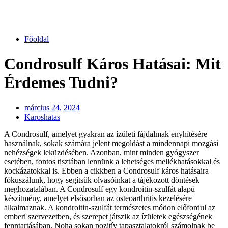
Főoldal
Condrosulf Káros Hatásai: Mit
Érdemes Tudni?
március 24, 2024
Karoshatas
A Condrosulf, amelyet gyakran az ízületi fájdalmak enyhítésére
használnak, sokak számára jelent megoldást a mindennapi mozgási
nehézségek leküzdésében. Azonban, mint minden gyógyszer
esetében, fontos tisztában lennünk a lehetséges mellékhatásokkal és
kockázatokkal is. Ebben a cikkben a Condrosulf káros hatásaira
fókuszálunk, hogy segítsük olvasóinkat a tájékozott döntések
meghozatalában. A Condrosulf egy kondroitin-szulfát alapú
készítmény, amelyet elsősorban az osteoarthritis kezelésére
alkalmaznak. A kondroitin-szulfát természetes módon előfordul az
emberi szervezetben, és szerepet játszik az ízületek egészségének
fenntartásában. Noha sokan pozitív tapasztalatokról számolnak be