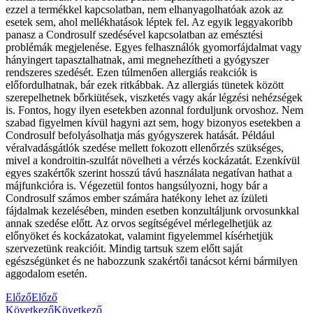
ezzel a termékkel kapcsolatban, nem elhanyagolhatóak azok az
esetek sem, ahol mellékhatások léptek fel. Az egyik leggyakoribb
panasz a Condrosulf szedésével kapcsolatban az emésztési
problémák megjelenése. Egyes felhasználók gyomorfájdalmat vagy
hányingert tapasztalhatnak, ami megnehezítheti a gyógyszer
rendszeres szedését. Ezen túlmenően allergiás reakciók is
előfordulhatnak, bár ezek ritkábbak. Az allergiás tünetek között
szerepelhetnek bőrkiütések, viszketés vagy akár légzési nehézségek
is. Fontos, hogy ilyen esetekben azonnal forduljunk orvoshoz. Nem
szabad figyelmen kívül hagyni azt sem, hogy bizonyos esetekben a
Condrosulf befolyásolhatja más gyógyszerek hatását. Például
véralvadásgátlók szedése mellett fokozott ellenőrzés szükséges,
mivel a kondroitin-szulfát növelheti a vérzés kockázatát. Ezenkívül
egyes szakértők szerint hosszú távú használata negatívan hathat a
májfunkcióra is. Végezetül fontos hangsúlyozni, hogy bár a
Condrosulf számos ember számára hatékony lehet az ízületi
fájdalmak kezelésében, minden esetben konzultáljunk orvosunkkal
annak szedése előtt. Az orvos segítségével mérlegelhetjük az
előnyöket és kockázatokat, valamint figyelemmel kísérhetjük
szervezetünk reakcióit. Mindig tartsuk szem előtt saját
egészségünket és ne habozzunk szakértői tanácsot kérni bármilyen
aggodalom esetén.
Előző
Előző
Következő
Következő