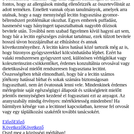
fontos, hogy az allergiások mindig ellenőrizzék az összetevőlistát az
adott terméken. Emellett vannak olyan tanulmányok, amelyek arra
utalnak, hogy a nagy mennyiségű lecitin fogyasztása gyomor-
bélrendszeri problémákat okozhat. Egyes emberek puffadást,
hasmenést vagy hányingert tapasztalhatnak nagyobb dózisok
bevitele után. Továbbá nem szabad figyelmen kívül hagyni azt sem,
hogy bár a lecitin egészséges zsírokat tartalmaz, ezek túlzott bevitele
hosszú távon hozzájárulhat az elhízáshoz és annak
következményeihez. A lecitin káros hatásai közé tartozik még az is,
hogy bizonyos gyógyszerekkel kölcsönhatásba léphet. Ezért ha
valaki rendszeresen gyógyszert szed, különösen vérhígítókat vagy
koleszterinszint-csökkentőket, érdemes konzultálnia orvosával vagy
dietetikusával mielőtt rendszeresen fogyasztana lecitint.
Összességében tehát elmondható, hogy bár a lecitin számos
jótékony hatással bírhat és sokak számára biztonságosan
fogyasztható, nem árt óvatosnak lenni vele. Mindenkinek érdemes
mérlegelnie saját egészségügyi állapotát és szükségleteit mielőtt
jelentős mennyiségben kezdené el fogyasztani ezt az anyagot. Az
aranyszabály mindig érvényes: mértékletesség mindenben! Ha
bármilyen kétsége van a lecitinnel kapcsolatban, keresse fel orvosát
vagy egy táplálkozási szakértőt további tanácsokért.
Előző
Előző
Következő
Következő
Oszd meg a közösségi médiában!