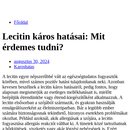
Főoldal
Lecitin káros hatásai: Mit
érdemes tudni?
augusztus 30, 2024
Karoshatas
A lecitin egyre népszerűbbé vált az egészségtudatos fogyasztók
körében, mivel számos pozitív hatást tulajdonítanak neki. Azonban
kevesen beszélnek a lecitin káros hatásairól, pedig fontos, hogy
alaposan megismerjük az esetleges mellékhatásait is, mielőtt
beépítjük étrendünkbe vagy étrend-kiegészítőként alkalmazzuk. A
lecitin elsősorban a szójából származik, és gyakran használják
emulgeálószerként az élelmiszeriparban. Bár a legtöbb ember
számára biztonságosnak tekinthető, bizonyos esetekben problémákat
okozhat. Például azoknál, akik allergiásak a szójára, a lecitin
fogyasztása allergiás reakciót válthat ki. A tünetek közé tartozhatnak
a bőrkiütések, viszketés vagy akár légzési nehézségek is. Ezért