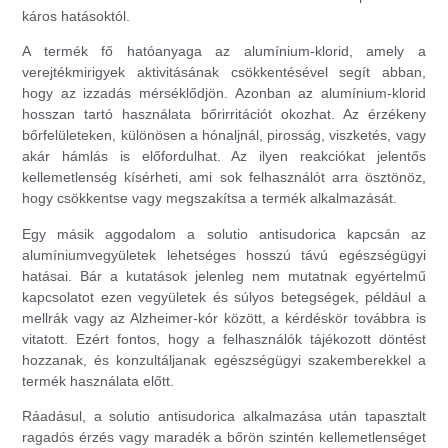
káros hatásoktól.
A termék fő hatóanyaga az alumínium-klorid, amely a
verejtékmirigyek aktivitásának csökkentésével segít abban,
hogy az izzadás mérséklődjön. Azonban az alumínium-klorid
hosszan tartó használata bőrirritációt okozhat. Az érzékeny
bőrfelületeken, különösen a hónaljnál, pirosság, viszketés, vagy
akár hámlás is előfordulhat. Az ilyen reakciókat jelentős
kellemetlenség kísérheti, ami sok felhasználót arra ösztönöz,
hogy csökkentse vagy megszakítsa a termék alkalmazását.
Egy másik aggodalom a solutio antisudorica kapcsán az
alumíniumvegyületek lehetséges hosszú távú egészségügyi
hatásai. Bár a kutatások jelenleg nem mutatnak egyértelmű
kapcsolatot ezen vegyületek és súlyos betegségek, például a
mellrák vagy az Alzheimer-kór között, a kérdéskör továbbra is
vitatott. Ezért fontos, hogy a felhasználók tájékozott döntést
hozzanak, és konzultáljanak egészségügyi szakemberekkel a
termék használata előtt.
Ráadásul, a solutio antisudorica alkalmazása után tapasztalt
ragadós érzés vagy maradék a bőrön szintén kellemetlenséget