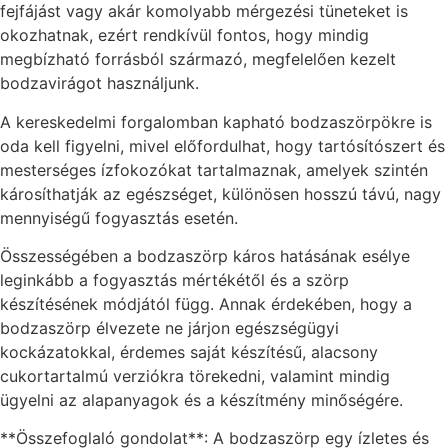
fejfájást vagy akár komolyabb mérgezési tüneteket is
okozhatnak, ezért rendkívül fontos, hogy mindig
megbízható forrásból származó, megfelelően kezelt
bodzavirágot használjunk.
A kereskedelmi forgalomban kapható bodzaszörpökre is
oda kell figyelni, mivel előfordulhat, hogy tartósítószert és
mesterséges ízfokozókat tartalmaznak, amelyek szintén
károsíthatják az egészséget, különösen hosszú távú, nagy
mennyiségű fogyasztás esetén.
Összességében a bodzaszörp káros hatásának esélye
leginkább a fogyasztás mértékétől és a szörp
készítésének módjától függ. Annak érdekében, hogy a
bodzaszörp élvezete ne járjon egészségügyi
kockázatokkal, érdemes saját készítésű, alacsony
cukortartalmú verziókra törekedni, valamint mindig
ügyelni az alapanyagok és a készítmény minőségére.
**Összefoglaló gondolat**: A bodzaszörp egy ízletes és