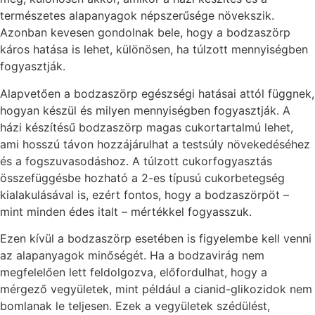
természetes alapanyagok népszerűsége növekszik.
Azonban kevesen gondolnak bele, hogy a bodzaszörp
káros hatása is lehet, különösen, ha túlzott mennyiségben
fogyasztják.
Alapvetően a bodzaszörp egészségi hatásai attól függnek,
hogyan készül és milyen mennyiségben fogyasztják. A
házi készítésű bodzaszörp magas cukortartalmú lehet,
ami hosszú távon hozzájárulhat a testsúly növekedéséhez
és a fogszuvasodáshoz. A túlzott cukorfogyasztás
összefüggésbe hozható a 2-es típusú cukorbetegség
kialakulásával is, ezért fontos, hogy a bodzaszörpöt –
mint minden édes italt – mértékkel fogyasszuk.
Ezen kívül a bodzaszörp esetében is figyelembe kell venni
az alapanyagok minőségét. Ha a bodzavirág nem
megfelelően lett feldolgozva, előfordulhat, hogy a
mérgező vegyületek, mint például a cianid-glikozidok nem
bomlanak le teljesen. Ezek a vegyületek szédülést,