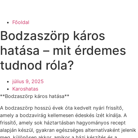
Főoldal
Bodzaszörp káros
hatása – mit érdemes
tudnod róla?
július 9, 2025
Karoshatas
**Bodzaszörp káros hatása**
A bodzaszörp hosszú évek óta kedvelt nyári frissítő,
amely a bodzavirág kellemesen édeskés ízét kínálja. A
frissítő, amely sok háztartásban hagyományos recept
alapján készül, gyakran egészséges alternatívaként jelenik
meg, különösen akkor, amikor a házi készítés és a