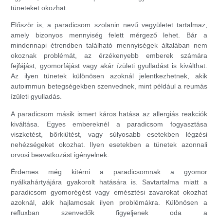
tüneteket okozhat.
Először is, a paradicsom szolanin nevű vegyületet tartalmaz,
amely bizonyos mennyiség felett mérgező lehet. Bár a
mindennapi étrendben található mennyiségek általában nem
okoznak problémát, az érzékenyebb emberek számára
fejfájást, gyomorfájást vagy akár ízületi gyulladást is kiválthat.
Az ilyen tünetek különösen azoknál jelentkezhetnek, akik
autoimmun betegségekben szenvednek, mint például a reumás
ízületi gyulladás.
A paradicsom másik ismert káros hatása az allergiás reakciók
kiváltása. Egyes embereknél a paradicsom fogyasztása
viszketést, bőrkiütést, vagy súlyosabb esetekben légzési
nehézségeket okozhat. Ilyen esetekben a tünetek azonnali
orvosi beavatkozást igényelnek.
Érdemes még kitérni a paradicsomnak a gyomor
nyálkahártyájára gyakorolt hatására is. Savtartalma miatt a
paradicsom gyomorégést vagy emésztési zavarokat okozhat
azoknál, akik hajlamosak ilyen problémákra. Különösen a
refluxban szenvedők figyeljenek oda a