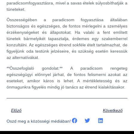
paradicsomfogyasztásra, mivel a savas ételek súlyosbíthatják a
tüneteket.
Összességében a paradicsom fogyasztása általában
biztonságos és egészséges, de fontos mérlegelni a személyes
érzékenységeket és állapotokat. Ha valaki a fent említett
tünetek bármelyikét tapasztalja, érdemes egy szakemberrel
konzultálni. Az egészséges étrend sokféle ételt tartalmazhat, de
figyeljünk oda testünk jelzéseire, és szükség esetén keressük
az alternatívákat.
**Összefoglaló gondolat:** A paradicsom rengeteg
egészségügyi előnnyel járhat, de fontos felismerni azokat az
eseteket, amikor káros is lehet. A mértékletesség és az
önmagunkra figyelés mindig jó tanács az étrend kialakításakor.
Előző
Következő
Oszd meg a közösségi médiában!