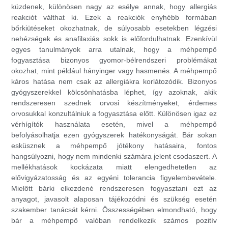
küzdenek, különösen nagy az esélye annak, hogy allergiás
reakciót válthat ki. Ezek a reakciók enyhébb formában
bőrkiütéseket okozhatnak, de súlyosabb esetekben légzési
nehézségek és anafilaxiás sokk is előfordulhatnak. Ezenkívül
egyes tanulmányok arra utalnak, hogy a méhpempő
fogyasztása bizonyos gyomor-bélrendszeri problémákat
okozhat, mint például hányinger vagy hasmenés. A méhpempő
káros hatása nem csak az allergiákra korlátozódik. Bizonyos
gyógyszerekkel kölcsönhatásba léphet, így azoknak, akik
rendszeresen szednek orvosi készítményeket, érdemes
orvosukkal konzultálniuk a fogyasztása előtt. Különösen igaz ez
vérhígítók használata esetén, mivel a méhpempő
befolyásolhatja ezen gyógyszerek hatékonyságát. Bár sokan
esküsznek a méhpempő jótékony hatásaira, fontos
hangsúlyozni, hogy nem mindenki számára jelent csodaszert. A
mellékhatások kockázata miatt elengedhetetlen az
elővigyázatosság és az egyéni tolerancia figyelembevétele.
Mielőtt bárki elkezdené rendszeresen fogyasztani ezt az
anyagot, javasolt alaposan tájékozódni és szükség esetén
szakember tanácsát kérni. Összességében elmondható, hogy
bár a méhpempő valóban rendelkezik számos pozitív