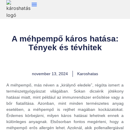
A méhpempő káros hatása:
Tények és tévhitek
november 13, 2024
Karoshatas
A méhpempő, más néven a „királynő eledele”, régóta ismert a
természetgyógyászat világában. Sokan dicsérik jótékony
hatásai miatt, mint például az immunrendszer erősítése vagy a
bőr fiatalítása. Azonban, mint minden természetes anyag
esetében, a méhpempő is rejthet magában kockázatokat.
Érdemes körbejárni, milyen káros hatásai lehetnek ennek a
különleges anyagnak. Elsősorban fontos megérteni, hogy a
méhpempő erős allergén lehet. Azoknál, akik pollenallergiával