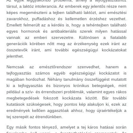
Az egyik leggyakoribb probléma, amely a tejfogyasztáshoz
társul, a laktóz intolerancia. Az emberek egy jelentős része nem
képes megemészteni a tejben található laktózt, ami emésztési
zavarokhoz, puffadáshoz és kellemetlen érzéshez vezethet.
Emellett felmerült az a kérdés is, hogy a tehéntejben található
egyes hormonok és antibakteriális szerek milyen hatással
vannak az emberi szervezetre. Különösen a fiatalabb
generációk körében nőtt meg az érzékenység ezek iránt az
összetevők iránt, ami további egészségügyi kockázatokat
jelenthet.
Nemcsak az emésztőrendszer szenvedhet, hanem a
tejfogyasztás számos egyéb egészségügyi kockázatot is
magában hordozhat. Néhány tanulmány összefüggést mutatott
ki a tejfogyasztás és bizonyos krónikus betegségek, mint
például a szív- és érrendszeri problémák, valamint egyes rákos
megbetegedések fokozott kockázata között. Bár további
kutatások szükségesek, hogy pontos kép alakuljon ki, ezek az
eredmények kellően aggasztóak ahhoz, hogy újraértékeljük a
tej szerepét az étrendünkben.
Egy másik fontos tényező, amelyet a tej káros hatásai során