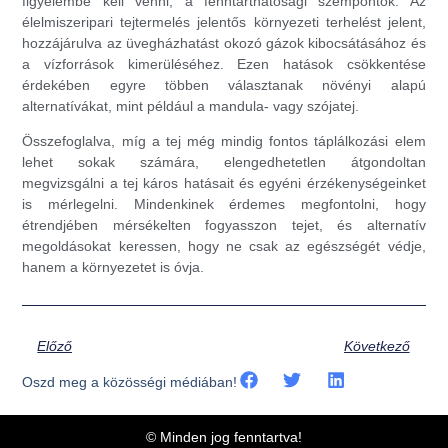
figyelembe kell venni, a fenntarthatósági szempontok. Az
élelmiszeripari tejtermelés jelentős környezeti terhelést jelent,
hozzájárulva az üvegházhatást okozó gázok kibocsátásához és
a vízforrások kimerüléséhez. Ezen hatások csökkentése
érdekében egyre többen választanak növényi alapú
alternatívákat, mint például a mandula- vagy szójatej.
Összefoglalva, míg a tej még mindig fontos táplálkozási elem
lehet sokak számára, elengedhetetlen átgondoltan
megvizsgálni a tej káros hatásait és egyéni érzékenységeinket
is mérlegelni. Mindenkinek érdemes megfontolni, hogy
étrendjében mérsékelten fogyasszon tejet, és alternatív
megoldásokat keressen, hogy ne csak az egészségét védje,
hanem a környezetet is óvja.
Előző
Következő
Oszd meg a közösségi médiában!
© Minden jog fenntartva!