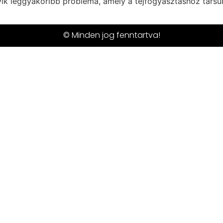
yik leggyakoribb probléma, amely a tejfogyasztáshoz társul
© Minden jog fenntartva!