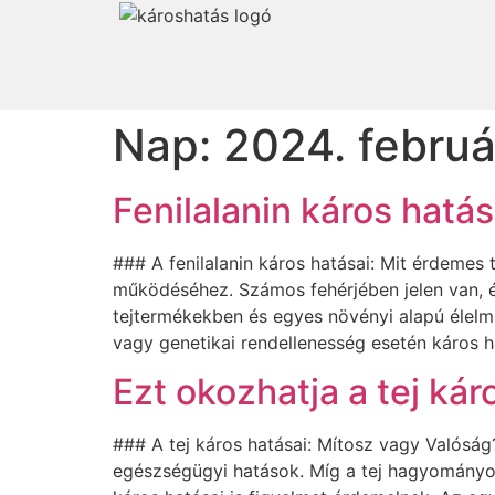
Nap:
2024. februá
Fenilalanin káros hatá
### A fenilalanin káros hatásai: Mit érdemes 
működéséhez. Számos fehérjében jelen van, 
tejtermékekben és egyes növényi alapú élelmi
vagy genetikai rendellenesség esetén káros 
Ezt okozhatja a tej kár
### A tej káros hatásai: Mítosz vagy Valósá
egészségügyi hatások. Míg a tej hagyományos