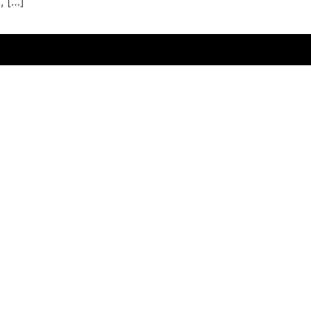
, […]