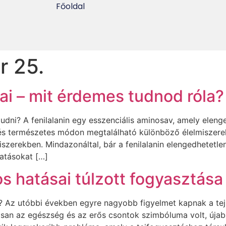
Főoldal
r 25.
sai – mit érdemes tudnod róla?
tudni? A fenilalanin egy esszenciális aminosav, amely elen
és természetes módon megtalálható különböző élelmiszerek
szerekben. Mindazonáltal, bár a fenilalanin elengedhetetl
hatásokat […]
os hatásai túlzott fogyasztása
g? Az utóbbi években egyre nagyobb figyelmet kapnak a tej
an az egészség és az erős csontok szimbóluma volt, újabb 