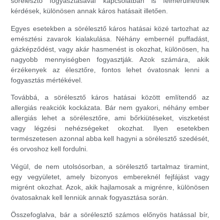
sörélesztő fogyasztásával kapcsolatban is felmerülhetnek
kérdések, különösen annak káros hatásait illetően.
Egyes esetekben a sörélesztő káros hatásai közé tartozhat az
emésztési zavarok kialakulása. Néhány embernél puffadást,
gázképződést, vagy akár hasmenést is okozhat, különösen, ha
nagyobb mennyiségben fogyasztják. Azok számára, akik
érzékenyek az élesztőre, fontos lehet óvatosnak lenni a
fogyasztás mértékével.
Továbbá, a sörélesztő káros hatásai között említendő az
allergiás reakciók kockázata. Bár nem gyakori, néhány ember
allergiás lehet a sörélesztőre, ami bőrkiütéseket, viszketést
vagy légzési nehézségeket okozhat. Ilyen esetekben
természetesen azonnal abba kell hagyni a sörélesztő szedését,
és orvoshoz kell fordulni.
Végül, de nem utolsósorban, a sörélesztő tartalmaz tiramint,
egy vegyületet, amely bizonyos embereknél fejfájást vagy
migrént okozhat. Azok, akik hajlamosak a migrénre, különösen
óvatosaknak kell lenniük annak fogyasztása során.
Összefoglalva, bár a sörélesztő számos előnyös hatással bír,