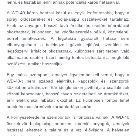
lenni, és tisztában lenni annak potenciális káros hatásaival.
A WD-40 káros hatásai közül az egyik legfontosabb, hogy a
spray oldószereket és kőolaj-alapú összetevőket tartalmaz.
Ezek az anyagok hosszú távú érintkezés esetén bőrirritációt
okozhatnak, különösen, ha védőfelszerelés nélkül, közvetlenül
bőrrel érintkeznek. A légutakra gyakorolt hatása sem
elhanyagolható: a belélegzett gázok fejfájást, szédülést és
légzőszervi irritációt okozhatnak, különösen zárt térben való
alkalmazás esetén. Ezért mindig fontos biztosítani a megfelelő
szellőzést, amikor használjuk.
Egy másik szempont, amelyet figyelembe kell venni, hogy a
WD-40-t nem szabad elektrikus kapcsolók és szenzorok
közelében alkalmazni. Bár ideiglenesen javíthatja a csatlakozók
közötti kapcsolatot, hosszú távon szigetelheti az áramköröket,
ami elektronikai hibákat okozhat. Ez különösen fontos lehet
autók és más járművek karbantartása során.
A környezetvédelmi szempontok is fontossá válnak. A WD-40
összetevői biológiailag nehezen lebomló anyagok, amelyek
hatással lehetnek a talajra és a vízi élővilágra. A helytelen