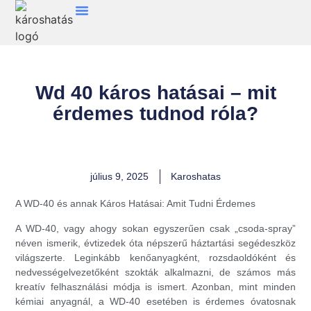
Wd 40 káros hatásai – mit
érdemes tudnod róla?
július 9, 2025
Karoshatas
A WD-40 és annak Káros Hatásai: Amit Tudni Érdemes
A WD-40, vagy ahogy sokan egyszerűen csak „csoda-spray”
néven ismerik, évtizedek óta népszerű háztartási segédeszköz
világszerte. Leginkább kenőanyagként, rozsdaoldóként és
nedvességelvezetőként szokták alkalmazni, de számos más
kreatív felhasználási módja is ismert. Azonban, mint minden
kémiai anyagnál, a WD-40 esetében is érdemes óvatosnak