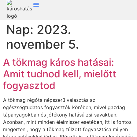
Nap:
2023.
november 5.
A tökmag káros hatásai:
Amit tudnod kell, mielőtt
fogyasztod
A tökmag régóta népszerű választás az
egészségtudatos fogyasztók körében, mivel gazdag
tápanyagokban és jótékony hatású zsírsavakban.
Azonban, mint minden élelmiszer esetében, itt is fontos
megérteni, hogy a tökmag túlzott fogyasztása milyen
káros hatásokkal járhat. Először is, a tökmag kalóriadús